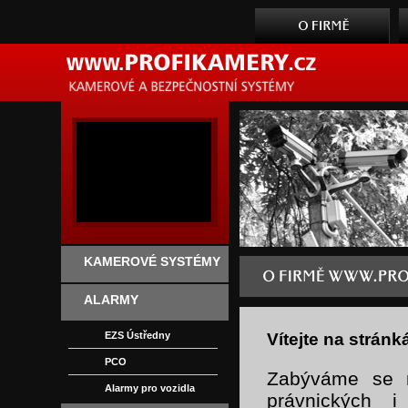
KAMEROVÉ SYSTÉMY
ALARMY
EZS Ústředny
Vítejte na str
PCO
Zabýváme se n
Alarmy pro vozidla
právnických i