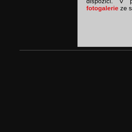
dispozici. V
fotogalerie
ze s