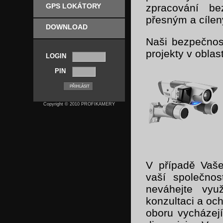
zpracování be
GPS LOKÁTORY
přesným a cíle
DOWNLOAD
Naši bezpečnost
projekty v oblast
LOGIN
PIN
Copyright © 2010 PROFIKAMERY
V případě Vaše
vaší společnos
neváhejte vy
konzultaci a oc
oboru vycházej